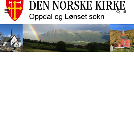
HJEM
KIRKELIGE HANDLINGER
GRAVPLASSENE
BARN OG UNGDOM
KIRKENE
KALENDER
MENIGHETEN
RÅD OG UTVALG
PILEGRIM