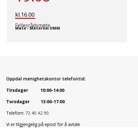
kl.16.00
Fellesrådsmøte
Møte
-
Møterom OMM
Oppdal menighetskontor telefontid:
Tirsdager 10:00-14:00
Torsdager 13:00-17:00
Teleforn:
72 40 42 90
Vi er tilgjengelig på epost for å avtale
møte:
post.oppdal@kirken.no