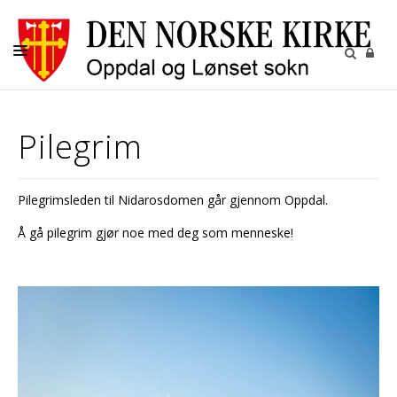
HJEM
Pilegrim
KIRKELIGE HANDLINGER
GRAVPLASSENE
Pilegrimsleden til Nidarosdomen går gjennom Oppdal.
BARN OG UNGDOM
Å gå pilegrim gjør noe med deg som menneske!
KIRKENE
KALENDER
MENIGHETEN
RÅD OG UTVALG
PILEGRIM